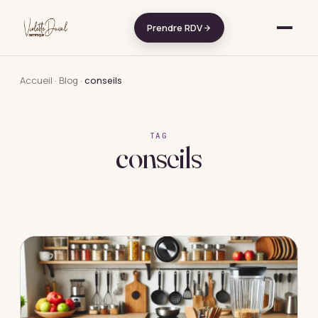
Aller au contenu
Prendre RDV
Accueil
·
Blog
·
conseils
TAG
conseils